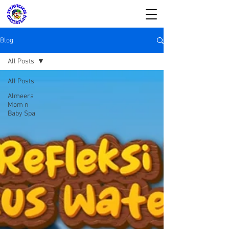
Blog
All Posts
All Posts
SIRKUS WATERPLAY
Almeera
Mom n
& Almeera Mom n
Baby Spa
Baby Spa
Reservasi dan Informasi:
08176988578