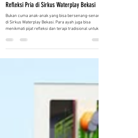
Jul 19
2 min read
💆‍♂️ Habis Kerja dan Nganter Anak Renang?
Saatnya Manjakan Badan dengan Pijat
Refleksi Pria di Sirkus Waterplay Bekasi
Bukan cuma anak-anak yang bisa bersenang-senang
di Sirkus Waterplay Bekasi. Para ayah juga bisa
menikmati pijat refleksi dan terapi tradisional untuk
melepas pegal, mengurangi stres, dan membuat
badan kembali segar. Habis Kerja dan Temenin Anak
Renang? Jangan Lupa Badan Juga Butuh Istirahat
Liburan keluarga biasanya identik dengan anak-anak
yang senang bermain air dan naik seluncuran. Tapi di
balik keseruan itu, para ayah sering kali tetap
membawa rasa lelah setelah bekerja d