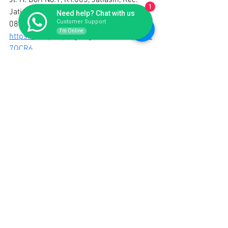
Jl. H. Bori No.1, RT.003, Jatiasih, Kec. 
1
Jatiasih, Kota Bks, Jawa Barat 17425
Need help? Chat with us
Customer Support
0817-6988-578
I'm Online
https://maps.app.goo.gl/S1d4Ew4ykkJE
7QCR6
See All
Recent Posts