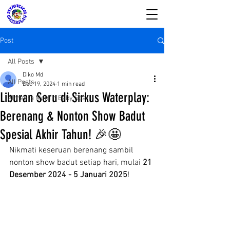
Post
All Posts
Diko Md
All Posts
Dec 19, 2024
1 min read
SIRKUS WATERPLAY
Liburan Seru di Sirkus Waterplay:
Almeera Mom n Baby Spa
& Almeera Mom n
Berenang & Nonton Show Badut
Baby Spa
Spesial Akhir Tahun! 🎉🤩
Reservasi dan Informasi:
08176988578
Nikmati keseruan berenang sambil 
nonton show badut setiap hari, mulai 
21 
Desember 2024 - 5 Januari 2025
!