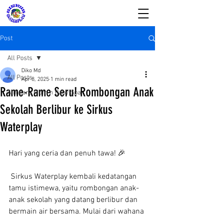
Post
All Posts
Diko Md
All Posts
Apr 8, 2025
1 min read
SIRKUS WATERPLAY
Rame-Rame Seru! Rombongan Anak
Almeera Mom n Baby Spa
& Almeera Mom n
Sekolah Berlibur ke Sirkus
Baby Spa
Waterplay
Reservasi dan Informasi:
08176988578
Hari yang ceria dan penuh tawa! 🎉
 Sirkus Waterplay kembali kedatangan 
tamu istimewa, yaitu rombongan anak-
anak sekolah yang datang berlibur dan 
bermain air bersama. Mulai dari wahana 