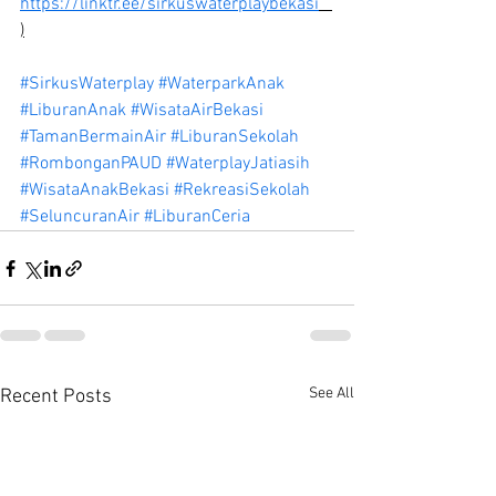
https://linktr.ee/sirkuswaterplaybekasi
)
#SirkusWaterplay
#WaterparkAnak
#LiburanAnak
#WisataAirBekasi
#TamanBermainAir
#LiburanSekolah
#RombonganPAUD
#WaterplayJatiasih
#WisataAnakBekasi
#RekreasiSekolah
#SeluncuranAir
#LiburanCeria
See All
Recent Posts