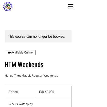
This course can no longer be booked.
SIRKUS WATERPLAY
& Almeera Mom n
Available Online
Baby Spa
HTM Weekends
Reservasi dan Informasi:
08176988578
Harga Tiket Masuk Reguler Weekends
40,000
Indonesian
Ended
E
IDR 40,000
rupiahs
n
d
Sirkus Waterplay
e