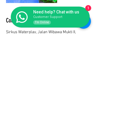
1
Need help? Chat with us
Customer Support
Contact Details
I'm Online
Sirkus Waterplay, Jalan Wibawa Mukti II,
RT.001/RW.5, Jatiasih, Bekasi City, West Java,
Indonesia
+628176988578
endo@endofiberglass.com
Subscribe Form
Submit