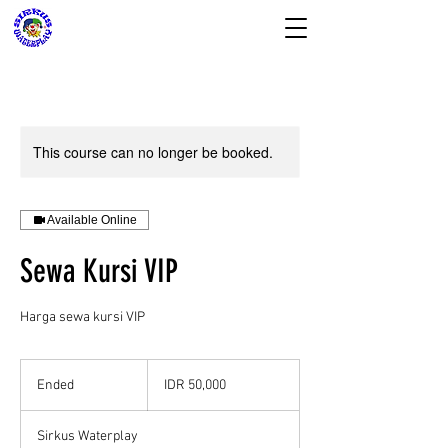
This course can no longer be booked.
SIRKUS WATERPLAY
& Almeera Mom n
Available Online
Baby Spa
Sewa Kursi VIP
Reservasi dan Informasi:
08176988578
Harga sewa kursi VIP
50,000
Indonesian
Ended
E
IDR 50,000
rupiahs
n
d
Sirkus Waterplay
e