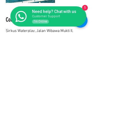
1
Need help? Chat with us
Customer Support
Contact Details
I'm Online
Sirkus Waterplay, Jalan Wibawa Mukti II,
RT.001/RW.5, Jatiasih, Bekasi City, West Java,
Indonesia
+628176988578
endo@endofiberglass.com
Subscribe Form
Submit