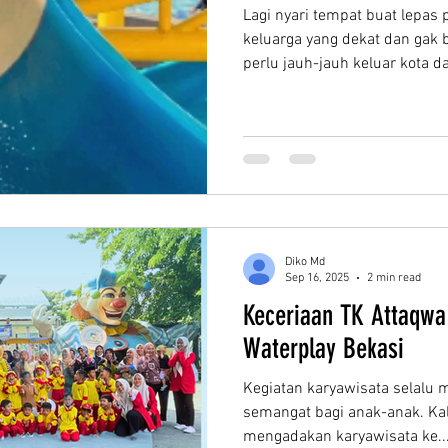
Lagi nyari tempat buat lepas 
keluarga yang dekat dan gak 
perlu jauh-jauh keluar kota 
aja meluncur ke Sirkus Waterp
Show Badut , Foto bareng ba
sini, kamu bisa ngerasain sen
yang dijamin bikin anak-anak
Salah satu keseruan utama y
adalah berenang seru sambil
Diko Md
Sep 16, 2025
2 min read
Keceriaan TK Attaqwa 
Waterplay Bekasi
Kegiatan karyawisata selalu
semangat bagi anak-anak. Kal
mengadakan karyawisata ke..