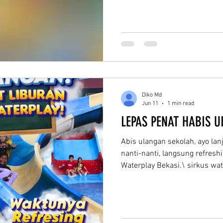
Promo jumat berkah juni 2026
berlakunya agar tidak terlewa
12 Juni 2026 Jumat, 19 Juni 
khusus berlaku untuk tiket 
yang telah ditentukan di atas
Diko Md
Jun 11
1 min read
LEPAS PENAT HABIS 
Abis ulangan sekolah, ayo lan
nanti-nanti, langsung refresh
Waterplay Bekasi.\ sirkus wa
aman dari panas, kolam outdo
seruan! Gasss ajak temen at
juga, kami tunggu kunjungan
cuaca, karena di Sirkus Wate