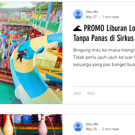
pengunjung kami adalah Show 
Diko Md
May 27
1 min read
🌊 PROMO Liburan Lo
Tanpa Panas di Sirkus
Bingung mau ke mana mengisi
Tidak perlu jauh-jauh ke luar 
keluarga yang pas banget bua
tanpa takut kepanasan atau k
Waterplay Bekasi tujuan utam
Pemandangan kolam renang di
menawarkan pengalaman yan
Spesial Idul Adha & Long Wee
Jangan lewatkan kemeriahan 
Diko Md
May 25
2 min read