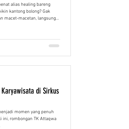
penat alias healing bareng
bikin kantong bolong? Gak
dan macet-macetan, langsung
lay (SWP) Jatiasih, Bekasi!
dut, dan Berenang Senang Di
sasi liburan paket komplit
 senang, orang tua pun tenang.
ang gak boleh kamu lewatkan
 nont
Karyawisata di Sirkus
 menjadi momen yang penuh
i ini, rombongan TK Attaqwa
.