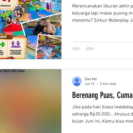
Merencanakan liburan akhir 
keluarga tapi malas pusing m
menentu? Sirkus Waterplay Jat
paling tepat! Sebagai indoor w
kami siap menyambut momen 
dengan kenyamanan maksimal
ataupun kepanasan. sirkus w
Satu Tiket, Anda dan keluarg
Banyak Keseruan di dalam wa
Diko Md
Jun 12
2 min read
Berenang Puas, Cuma
Jika pada hari biasa (weekda
seharga Rp30.000,-, khusus d
bulan Juni ini, Kamu bisa m
seharga Rp20.000,- saja per 