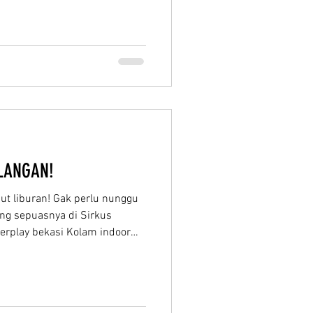
 Catat baik-baik tanggal
t: Jumat, 05 Juni 2026 Jumat,
2026 (Catatan: Promo ini
masuk weekdays di hari Jumat
). Kenapa Harus Li
ULANGAN!
jut liburan! Gak perlu nunggu
ing sepuasnya di Sirkus
terplay bekasi Kolam indoor
or-nya seru banget buat seru-
au keluarga kamu sekarang
nya! 🥳✨ Gak usah khawatir
rpark Bekasi konsepnya Indoor