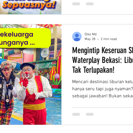
Waterpark—bebas keujanan at
konsep pertunjukan ala sirku
Diko Md
May 28
2 min read
Mengintip Keseruan S
Waterplay Bekasi: Lib
Tak Terlupakan!
Mencari destinasi liburan kel
hanya seru tapi juga nyaman?
sebagai jawaban! Bukan seka
mengusung konsep Indoor W
liburan Anda tetap asyik tanp
matahari yang menyengat atau
🎭 Lebih dari Sekadar Beren
Menghibur Daya tarik utama ya