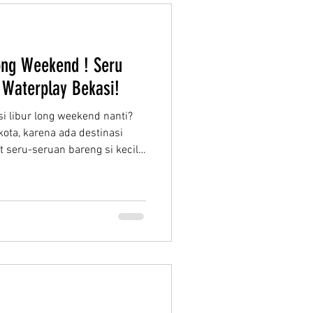
Badut Spesial. Di sini,
ng Weekend ! Seru
 Waterplay Bekasi!
 libur long weekend nanti?
kota, karena ada destinasi
t seru-seruan bareng si kecil
ehujanan. Yuk, jadikan Sirkus
a liburan keluarga Anda!
 Sirkus Indoor Waterpark
g unik dan menyenangkan. 📅
kend (27 Mei - 1 Juni 2026)
Spesial Akro