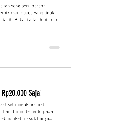
pekan yang seru bareng
emikirkan cuaca yang tidak
iasih, Bekasi adalah pilihan
aterpark favorit di Bekasi,
liburan akhir pekan Anda
 tanpa takut keujanan
aterplay bekasi' Cukup dengan
a sudah bisa menikmati
hana bertema sirkus yang
 Rp20.000 Saja!
ys) tiket masuk normal
i hari Jumat tertentu pada
enebus tiket masuk hanya
orang! Hemat banget, kan?