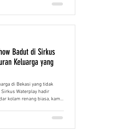
au kepanasan! Plus, ada
s yang seru
how Badut di Sirkus
uran Keluarga yang
uarga di Bekasi yang tidak
 Sirkus Waterplay hadir
dar kolam renang biasa, kami
aterpark yang membuat
a harus khawatir terkena terik
 hujan yang tiba-tiba datang.
ang: Show Badut yang
ng selalu dinanti oleh