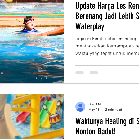
Update Harga Les Ren
Berenang Jadi Lebih S
Waterplay
Ingin si kecil mahir berenang
meningkatkan kemampuan ren
waktu yang tepat untuk memul
membuka program les renang 
fleksibel dan pelatih profes
Anda. Swimming lessons at C
participants of all ages pract
the guidance of instructors. 
dari usia 5 tahun, baik untuk
Diko Md
May 18
2 min read
Waktunya Healing di 
Nonton Badut!