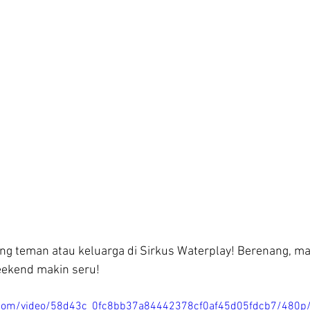
ng teman atau keluarga di Sirkus Waterplay! Berenang, mai
eekend makin seru!
ic.com/video/58d43c_0fc8bb37a84442378cf0af45d05fdcb7/480p