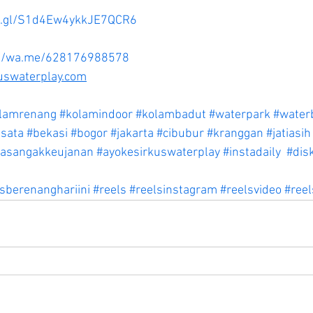
oo.gl/S1d4Ew4ykkJE7QCR6
://wa.me/628176988578
uswaterplay.com
lamrenang
#kolamindoor
#kolambadut
#waterpark
#wate
sata
#bekasi
#bogor
#jakarta
#cibubur
#kranggan
#jatiasih
asangakkeujanan
#ayokesirkuswaterplay
#instadaily
#dis
sberenanghariini
#reels
#reelsinstagram
#reelsvideo
#reel