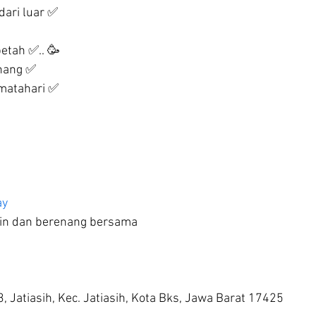
ari luar ✅
betah ✅.. 🥳
enang ✅
 matahari ✅
ay
in dan berenang bersama
03, Jatiasih, Kec. Jatiasih, Kota Bks, Jawa Barat 17425