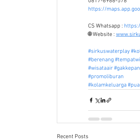
0817-6988-578
https://maps.app.g
CS Whatsapp : 
https
🌐 Website : 
www.sirk
#sirkuswaterplay
#ko
#berenang
#tempatwi
#wisataair
#gakkepan
#promoliburan
#kolamkeluarga
#pua
Recent Posts