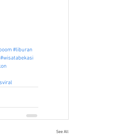
rboom
#liburan
#wisatabekasi
kon
sviral
See All