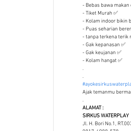
- Bebas bawa makan d
- Tiket Murah ✅
- Kolam indoor bikin 
- Puas seharian ber
- tanpa terkena terik
- Gak kepanasan ✅
- Gak keujanan ✅
- Kolam hangat ✅
.
.
#ayokesirkuswaterpl
Ajak temanmu berma
.
ALAMAT : 
SIRKUS WATERPLAY
Jl. H. Bori No.1, RT.0