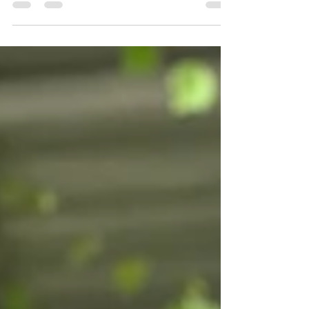
Kegiatan karyawisata selalu menjadi momen yang
penuh semangat bagi anak-anak. Kali ini, rombongan
TK Attaqwa mengadakan karyawisata ke...