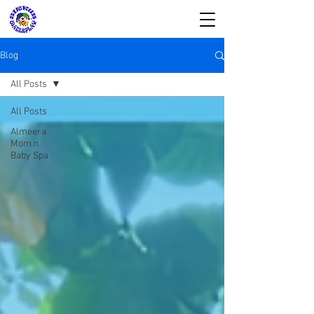
Blog
All Posts
All Posts
SIRKUS WATERPLAY
Almeera
Mom n
& Almeera Mom n
Baby Spa
Baby Spa
Reservasi dan Informasi:
08176988578